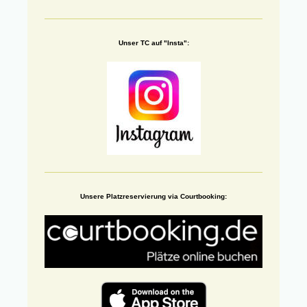
Unser TC auf "Insta":
Unsere Platzreservierung via Courtbooking: