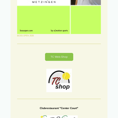
BOSS OPEN 2026
TC Web-Shop
Clubrestaurant "Center Court"