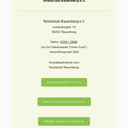
Tennisclub Rauenberg e.V.
Tennisclub Rauenberg e.V.
Letzenbergstr. 76
69231 Rauenberg
Telefon:
07253 / 23048
(nur für Clubrestaurant "Center Court")
- Neueröffnung April 2026 -
Kontaktaufnahme zum
Tennisclub Rauenberg:
Kontaktaufnahme mit uns
Mail an: info(at)tc-rauenberg.de
Website: www.tc-rauenberg.de