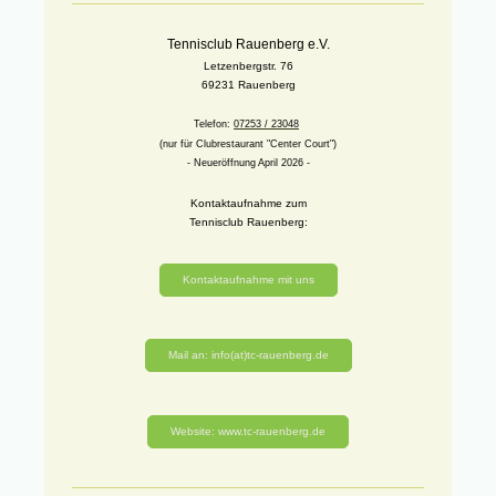
Tennisclub Rauenberg e.V.
Letzenbergstr. 76
69231 Rauenberg
Telefon:
07253 / 23048
(nur für Clubrestaurant "Center Court")
- Neueröffnung April 2026 -
Kontaktaufnahme zum
Tennisclub Rauenberg:
Kontaktaufnahme mit uns
Mail an: info(at)tc-rauenberg.de
Website: www.tc-rauenberg.de