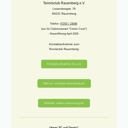
Tennisclub Rauenberg e.V.
Letzenbergstr. 76
69231 Rauenberg
Telefon:
07253 / 23048
(nur für Clubrestaurant "Center Court")
- Neueröffnung April 2026 -
Kontaktaufnahme zum
Tennisclub Rauenberg:
Kontaktaufnahme mit uns
Mail an: info(at)tc-rauenberg.de
Website: www.tc-rauenberg.de
Unser TC auf "Insta":