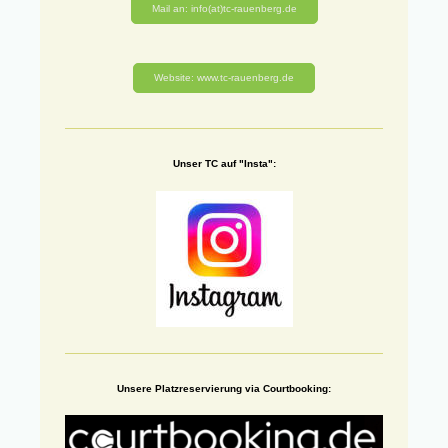
Mail an: info(at)tc-rauenberg.de
Website: www.tc-rauenberg.de
Unser TC auf "Insta":
Unsere Platzreservierung via Courtbooking: