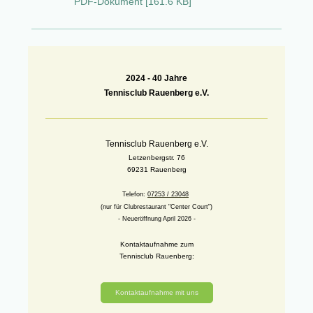
PDF-Dokument [161.6 KB]
2024 -
40 Jahre
Tennisclub Rauenberg e.V.
Tennisclub Rauenberg e.V.
Letzenbergstr. 76
69231 Rauenberg
Telefon:
07253 / 23048
(nur für Clubrestaurant "Center Court")
- Neueröffnung April 2026 -
Kontaktaufnahme zum
Tennisclub Rauenberg:
Kontaktaufnahme mit uns