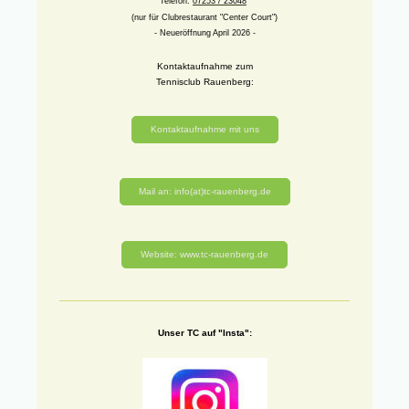
Telefon:
07253 / 23048
(nur für Clubrestaurant "Center Court")
- Neueröffnung April 2026 -
Kontaktaufnahme zum
Tennisclub Rauenberg:
Kontaktaufnahme mit uns
Mail an: info(at)tc-rauenberg.de
Website: www.tc-rauenberg.de
Unser TC auf "Insta":