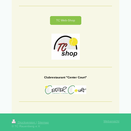
TC Web-Shop
Clubrestaurant "Center Court"
Webansicht
Druckversion
|
Sitemap
© TC Rauenberg e.V.