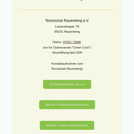
Tennisclub Rauenberg e.V.
Letzenbergstr. 76
69231 Rauenberg
Telefon:
07253 / 23048
(nur für Clubrestaurant "Center Court")
- Neueröffnung April 2026 -
Kontaktaufnahme zum
Tennisclub Rauenberg:
Kontaktaufnahme mit uns
Mail an: info(at)tc-rauenberg.de
Website: www.tc-rauenberg.de