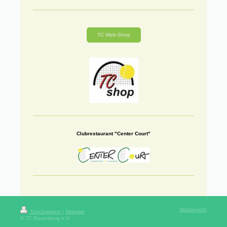
TC Web-Shop
Clubrestaurant "Center Court"
Webansicht
Druckversion
|
Sitemap
© TC Rauenberg e.V.