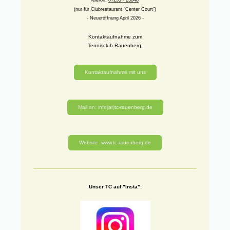
Telefon:
07253 / 23048
(nur für Clubrestaurant "Center Court")
- Neueröffnung April 2026 -
Kontaktaufnahme zum
Tennisclub Rauenberg:
Kontaktaufnahme mit uns
Mail an: info(at)tc-rauenberg.de
Website: www.tc-rauenberg.de
Unser TC auf "Insta":