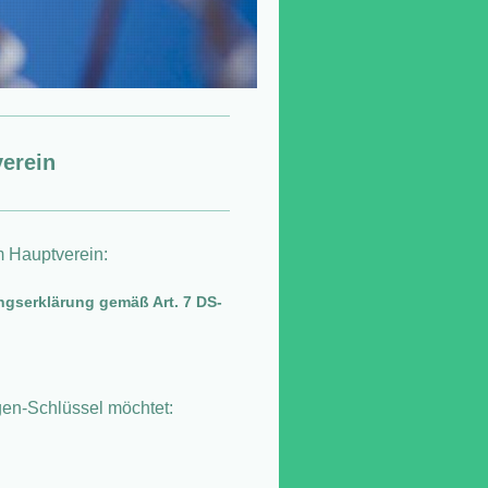
erein
m Hauptverein:
ungserklärung gemäß Art. 7 DS-
]
agen-Schlüssel möchtet: