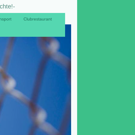
chte!-
nsport
Clubrestaurant