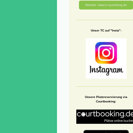
Website: www.tc-rauenberg.de
Unser TC auf "Insta":
Unsere Platzreservierung via
Courtbooking: