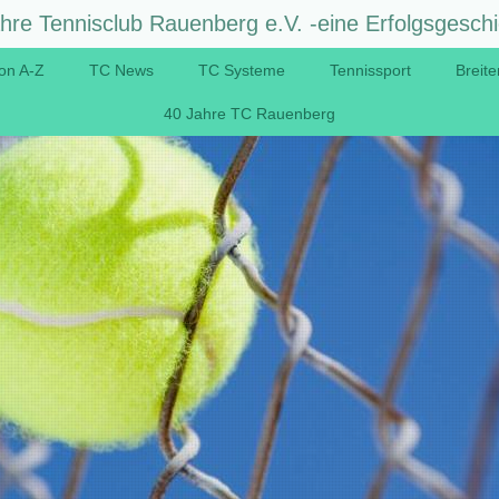
hre Tennisclub Rauenberg e.V. -eine Erfolgsgeschi
on A-Z
TC News
TC Systeme
Tennissport
Breite
40 Jahre TC Rauenberg