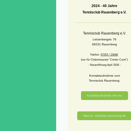
2024 -
40 Jahre
Tennisclub Rauenberg e.V.
Tennisclub Rauenberg e.V.
Letzenbergstr. 76
69231 Rauenberg
Telefon:
07253 / 23048
(nur für Clubrestaurant "Center Court")
- Neueröffnung April 2026 -
Kontaktaufnahme zum
Tennisclub Rauenberg:
Kontaktaufnahme mit uns
Mail an: info(at)tc-rauenberg.de