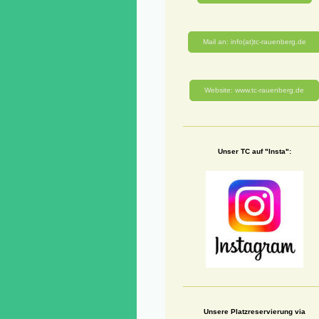
Mail an: info(at)tc-rauenberg.de
Website: www.tc-rauenberg.de
Unser TC auf "Insta":
Unsere Platzreservierung via