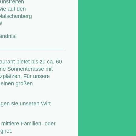
rünstreifen
ie auf den
Malschenberg
n!
ändnis!
urant bietet bis zu ca. 60
öne Sonnenterasse mit
tzplätzen. Für unsere
 einen großen
en sie unseren Wirt
 mittlere Familien- oder
gnet.