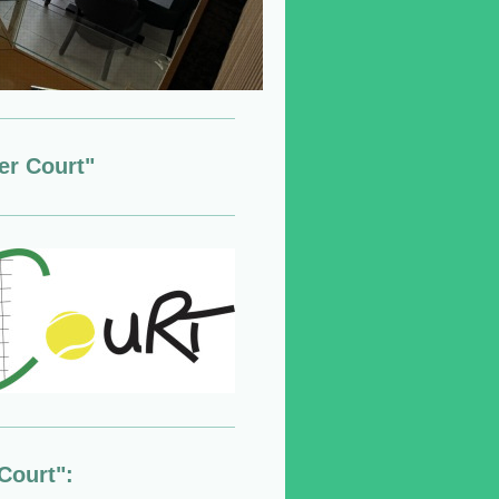
er Court"
Court":