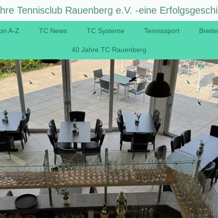
hre Tennisclub Rauenberg e.V. -eine Erfolgsgeschi
on A-Z
TC News
TC Systeme
Tennissport
Breite
40 Jahre TC Rauenberg