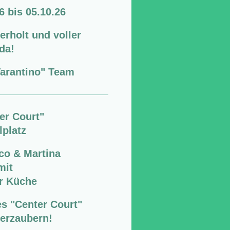
 bis 05.10.26
erholt und voller
da!
Tarantino" Team
er Court"
lplatz
co & Martina
mit
er Küche
s "Center Court"
verzaubern!