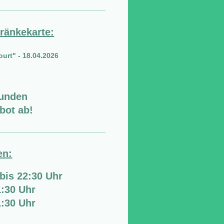
tränkekarte:
ourt" - 18.04.2026
runden
bot ab!
en:
bis 22:30 Uhr
1:30 Uhr
1:30 Uhr