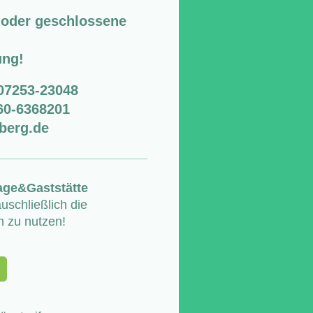
e oder geschlossene
ung!
 07253-23048
160-6368201
berg.de
age&Gaststätte
uschließlich die
 zu nutzen!