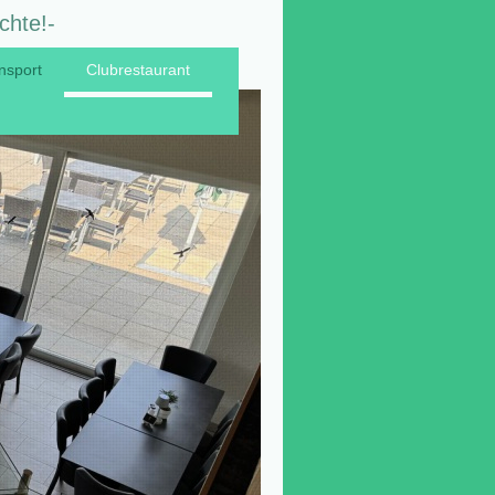
chte!-
nsport
Clubrestaurant