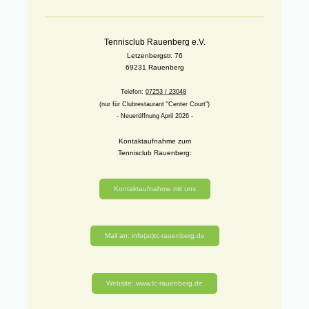
Tennisclub Rauenberg e.V.
Letzenbergstr. 76
69231 Rauenberg
Telefon:
07253 / 23048
(nur für Clubrestaurant "Center Court")
- Neueröffnung April 2026 -
Kontaktaufnahme zum
Tennisclub Rauenberg:
Kontaktaufnahme mit uns
Mail an: info(at)tc-rauenberg.de
Website: www.tc-rauenberg.de