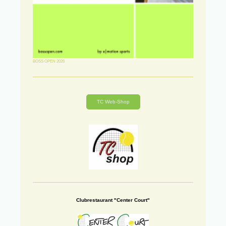
BOSS OPEN 2026
TC Web-Shop
Clubrestaurant "Center Court"